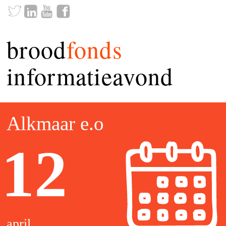
brood
fonds
informatieavond
Alkmaar e.o
12
april