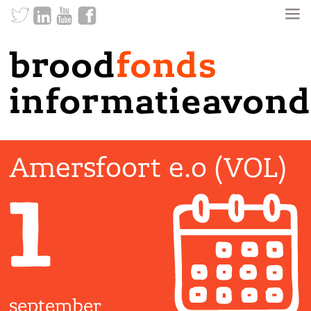
brood
fonds
informatieavond
Amersfoort e.o (VOL)
1
september