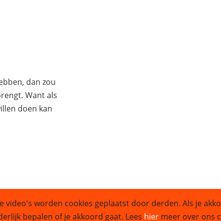
hebben, dan zou
 brengt. Want als
illen doen kan
e video's worden cookies geplaatst door derden. Als je akko
Sitemap
derlijk bepalen of je akkoord gaat. Lees
hier
meer over ons co