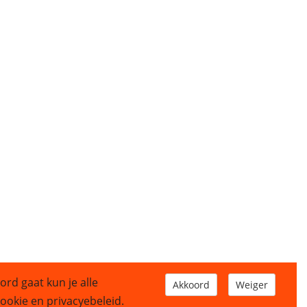
ord gaat kun je alle
Akkoord
Weiger
okie en privacyebeleid.