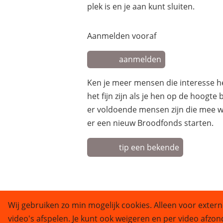
plek is en je aan kunt sluiten.
Aanmelden vooraf
aanmelden
Ken je meer mensen die interesse 
het fijn zijn als je hen op de hoogte
er voldoende mensen zijn die mee w
er een nieuw Broodfonds starten.
tip een bekende
Wij gebruiken zo min mogelijk cookies. Alleen voor extern
video's afspelen. Je kunt ook weigeren en per video afzon