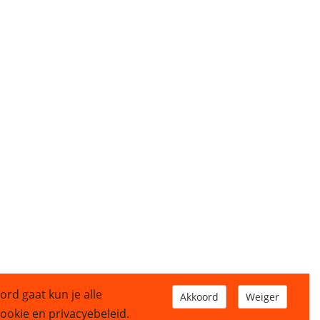
ord gaat kun je alle
Akkoord
Weiger
okie en privacyebeleid.