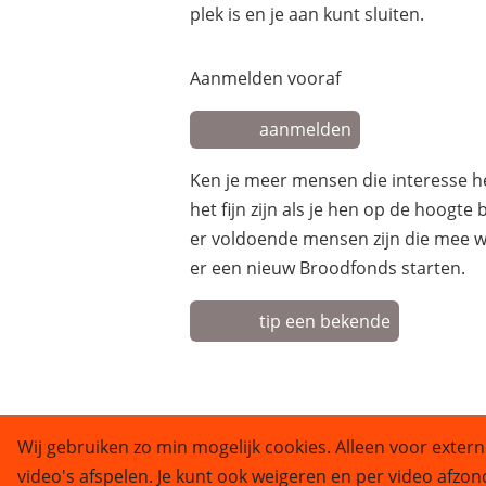
plek is en je aan kunt sluiten.
Aanmelden vooraf
aanmelden
Ken je meer mensen die interesse 
het fijn zijn als je hen op de hoogte
er voldoende mensen zijn die mee w
er een nieuw Broodfonds starten.
tip een bekende
Wij gebruiken zo min mogelijk cookies. Alleen voor extern
video's afspelen. Je kunt ook weigeren en per video afzon