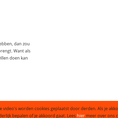
hebben, dan zou
 brengt. Want als
illen doen kan
e video's worden cookies geplaatst door derden. Als je akko
Sitemap
derlijk bepalen of je akkoord gaat. Lees
hier
meer over ons co