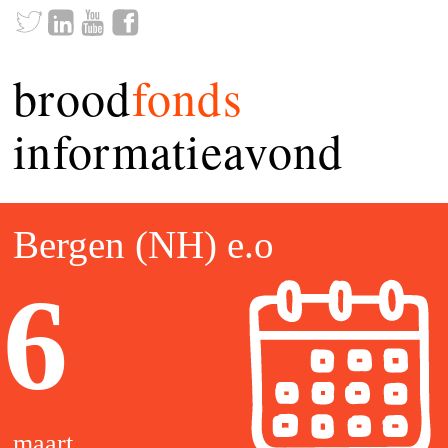
brood
fonds
informatieavond
Bergen (NH) e.o
6
maart