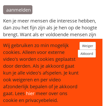
aanmelden
Ken je meer mensen die interesse hebben,
dan zou het fijn zijn als je hen op de hoogte
brengt. Want als er voldoende mensen zijn
die mee willen doen kan er een nieuw
Wij gebruiken zo min mogelijk
Weiger
Broodfonds starten.
cookies. Alleen voor externe
Akkoord
video's worden cookies geplaatst
tip een bekende
door derden. Als je akkoord gaat
kun je alle video's afspelen. Je kunt
ook weigeren en per video
afzonderlijk bepalen of je akkoord
gaat. Lees
hier
meer over ons
Sitemap
cookie en privacyebeleid.