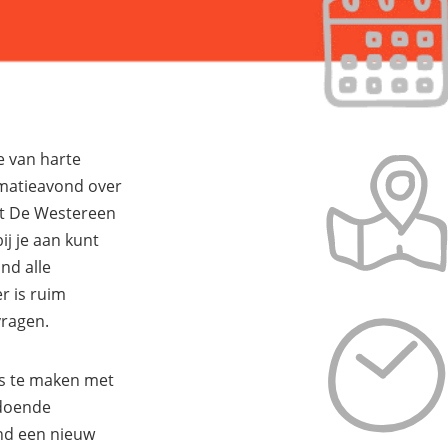
e van harte
matieavond over
it De Westereen
j je aan kunt
ond alle
r is ruim
vragen.
is te maken met
ldoende
ond een nieuw