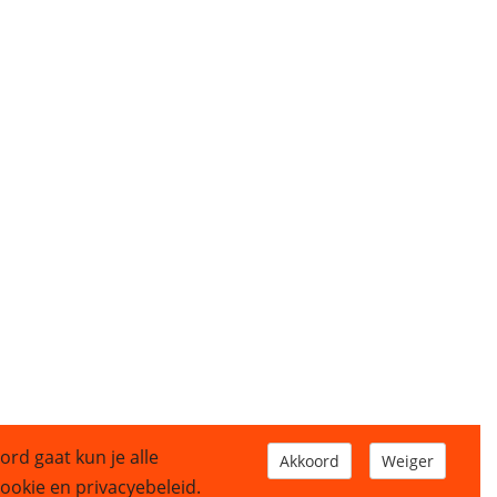
ord gaat kun je alle
Akkoord
Weiger
okie en privacyebeleid.