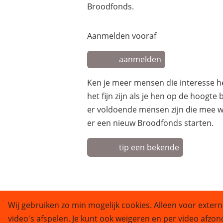
Broodfonds.
Aanmelden vooraf
aanmelden
Ken je meer mensen die interesse 
het fijn zijn als je hen op de hoogte
er voldoende mensen zijn die mee w
er een nieuw Broodfonds starten.
tip een bekende
Wij gebruiken zo min mogelijk cookies. Alleen voor extern
video's afspelen. Je kunt ook weigeren en per video afzon