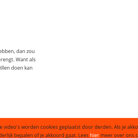
hebben, dan zou
 brengt. Want als
illen doen kan
e video's worden cookies geplaatst door derden. Als je akko
Sitemap
derlijk bepalen of je akkoord gaat. Lees
hier
meer over ons co