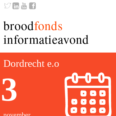
brood
fonds
informatieavond
Dordrecht e.o
3
november