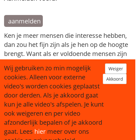
aanmelden
Ken je meer mensen die interesse hebben,
dan zou het fijn zijn als je hen op de hoogte
brengt. Want als er voldoende mensen zijn
die mee willen doen kan er een nieuw
Wij gebruiken zo min mogelijk
Weiger
Broodfonds starten.
cookies. Alleen voor externe
Akkoord
video's worden cookies geplaatst
tip een bekende
door derden. Als je akkoord gaat
kun je alle video's afspelen. Je kunt
ook weigeren en per video
afzonderlijk bepalen of je akkoord
gaat. Lees
hier
meer over ons