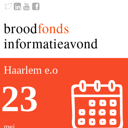
brood
fonds
informatieavond
Haarlem e.o
23
mei