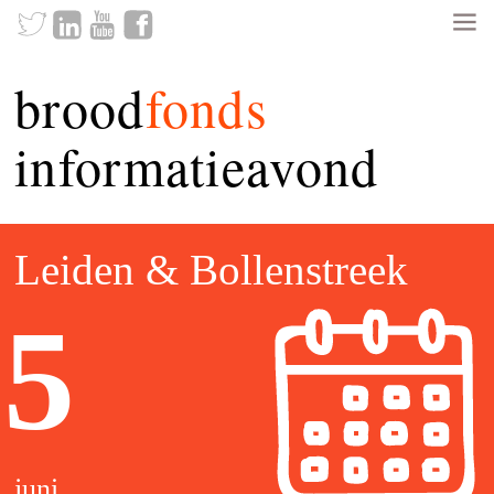
brood
fonds
informatieavond
Leiden & Bollenstreek
5
juni