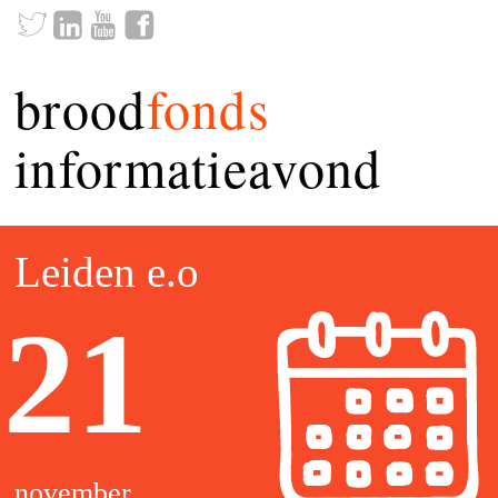
brood
fonds
informatieavond
Leiden e.o
21
november