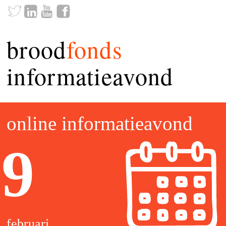
brood
fonds
informatieavond
online informatieavond
9
februari