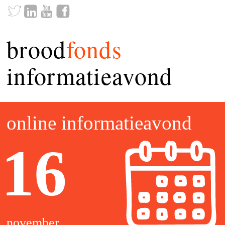
brood
fonds
informatieavond
online informatieavond
16
november