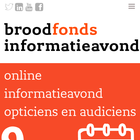
brood
fonds
informatieavond
online
informatieavond
opticiens en audiciens