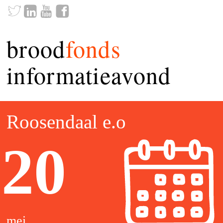
brood
fonds
informatieavond
Roosendaal e.o
20
mei