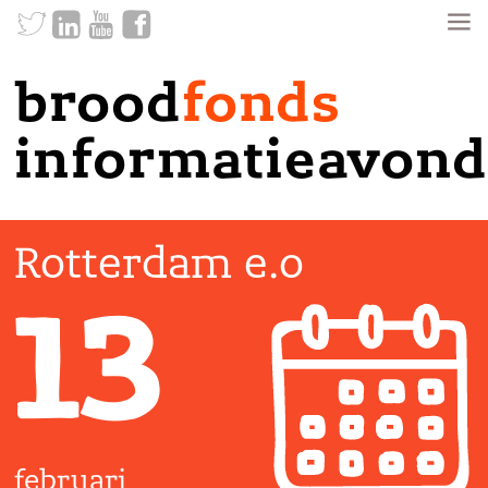
brood
fonds
informatieavond
Rotterdam e.o
13
februari