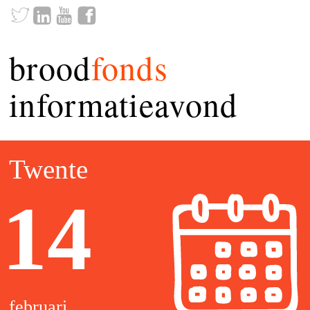
brood
fonds
informatieavond
Twente
14
februari