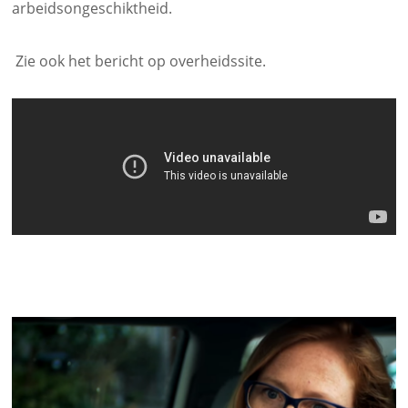
arbeidsongeschiktheid.
Zie ook het bericht op
overheidssite.