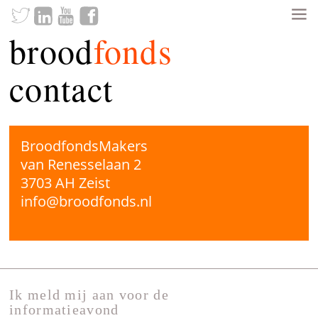
brood
fonds
contact
BroodfondsMakers
van Renesselaan 2
3703 AH Zeist
info@broodfonds.nl
Ik meld mij aan voor de
informatieavond