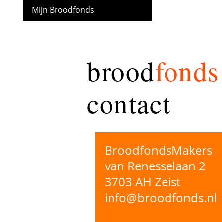
Mijn Broodfonds
brood
fonds
contact
BroodfondsMakers
van Renesselaan 2
3703 AH Zeist
info@broodfonds.nl